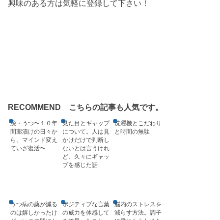
興味のある方は気軽に登録して下さい！
RECOMMEND こちらの記事も人気です。
脱・うつ〜１０年
見た目とギャップ
洗濯機とこだわり
間薬漬けの日々か
について。人は見
と時間の無駄
ら、マインド変え
かけだけで判断し
ていざ復活〜
ないとは言うけれ
ど、久々にギャッ
プを感じた話
うつ病の薬が減る
ポジティブな言葉
脳内のストレスを
のは嬉しかったけ
の威力を体感して
減らす方法。調子