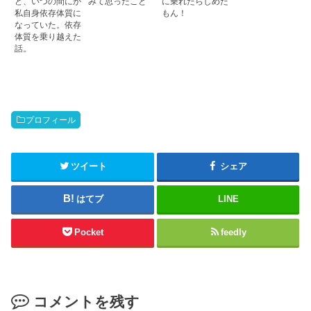
ど、いつの間にか
みて思ったこと
に乗れたらしめた
私自身依存体質に
もん！
なっていた。依存
体質を乗り越えた
話。
プロフィール
ツイート
シェア
はてブ
LINE
Pocket
feedly
コメントを残す