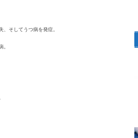
失、そしてうつ病を発症。
病。
。